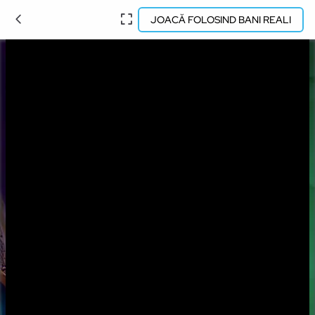
JOACĂ FOLOSIND BANI REALI