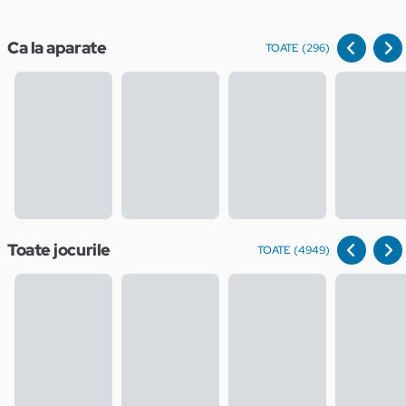
Ca la aparate
TOATE
(296)
Toate jocurile
TOATE
(4949)