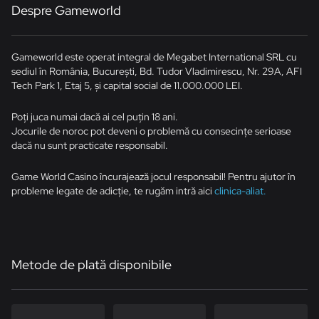
Despre Gameworld
*****nae
5.000,00 LEI
Crown Coins
acum 14 ore
Gameworld este operat integral de Megabet International SRL cu
1.032,00
*****o77
Multiplicator
sediul în România, București, Bd. Tudor Vladimirescu, Nr. 29A, AFI
40 Shining Crown Bell Link
3.096,00 LEI
Tech Park 1, Etaj 5, și capital social de
11.000.000 LEI.
acum 8 ore
Poți juca numai dacă ai cel puțin 18 ani.
*****opi
Jocurile de noroc pot deveni o problemă cu consecințe serioase
4.715,00 LEI
Joker's Jewels Jackpot Play
dacă nu sunt practicate responsabil.
Game World Casino încurajează jocul responsabil! Pentru ajutor în
1.000,00
Multiplicator
probleme legate de adicție, te rugăm intră aici
clinica-aliat.
17.500,00 LEI
acum 22 ore
*****e75
Joker's Jewels Jackpot Play
Metode de plată disponibile
1.000,00
Multiplicator
7.500,00 LEI