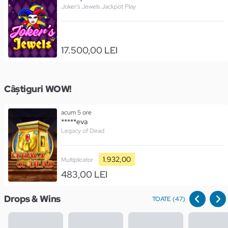
Joker's Jewels Jackpot Play
17.500,00 LEI
acum 2 ore
*****asv
Câștiguri WOW!
Gates of Olympus Super Scatter
acum 5 ore
*****eva
12.246,90 LEI
Legacy of Dead
acum 17 ore
1.932,00
*****123
Multiplicator
VIP Vampire Beast
483,00 LEI
acum 19 ore
Drops & Wins
TOATE
(47)
*****s23
8.708,00 LEI
Big Bass Christmas – Frozen Lake