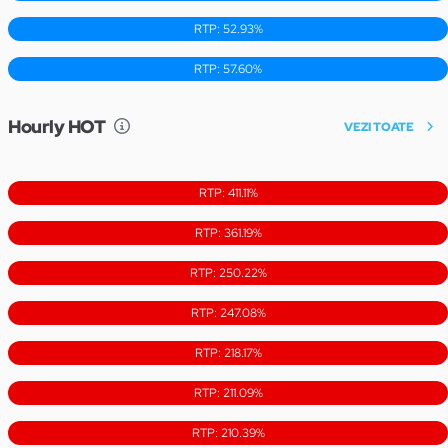
RTP: 52.93%
RTP: 57.60%
Hourly HOT
VEZI TOATE
RTP: 411.11%
RTP: 361.19%
RTP: 250.22%
RTP: 247.08%
RTP: 218.17%
RTP: 211.09%
RTP: 210.39%