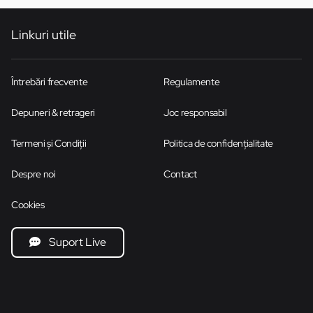
6.575,00 LEI
40 Burning Hot
acum 23 ore
Linkuri utile
1.220,00
*****ce2
Multiplicator
100 Super Hot
2.440,00 LEI
Întrebări frecvente
Regulamente
acum 23 ore
*****985
5.000,00 LEI
Depuneri & retrageri
Joc responsabil
Big Bass Baboiu’ din Delta
acum 5 ore
Termeni și Condiții
Politica de confidențialitate
1.090,00
*****223
Multiplicator
Burning Hot
163,50 LEI
Despre noi
Contact
acum 8 ore
Cookies
*****fun
5.000,00 LEI
Bigger Bass Bonanza
Suport Live
acum 15 ore
1.041,50
*****ian
Multiplicator
Kraken’s Cove
249,96 LEI
acum 6 ore