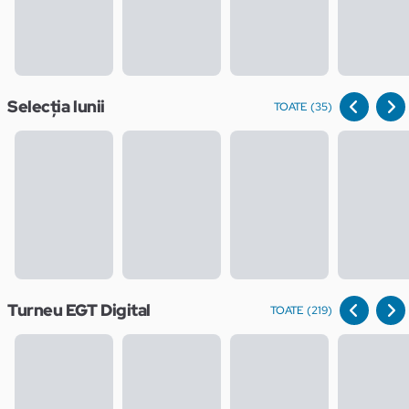
Selecția lunii
TOATE
(35)
Turneu EGT Digital
TOATE
(219)