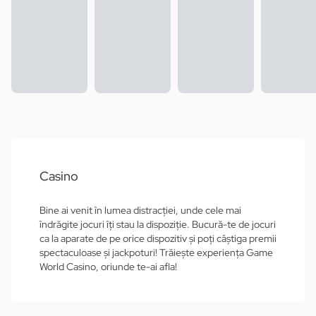
acum 22 ore
1.796,00
*****e75
Multiplicator
Joker's Jewels Jackpot Play
538,80 LEI
acum 18 ore
*****l18
7.500,00 LEI
Shining Crown Buy bonus
acum 23 ore
1.533,00
*****nca
Multiplicator
20 Burning Hot
1.533,00 LEI
Casino
acum 6 ore
*****213
7.500,00 LEI
Shining Crown Cash Heat
Bine ai venit în lumea distracției, unde cele mai
îndrăgite jocuri îți stau la dispoziție. Bucură-te de jocuri
acum 13 ore
ca la aparate de pe orice dispozitiv și poți câștiga premii
1.521,00
*****lae
Multiplicator
spectaculoase și jackpoturi! Trăiește experiența Game
Coin Strike 2 : Hold and Win
456,30 LEI
World Casino, oriunde te-ai afla!
acum o oră
*****e90