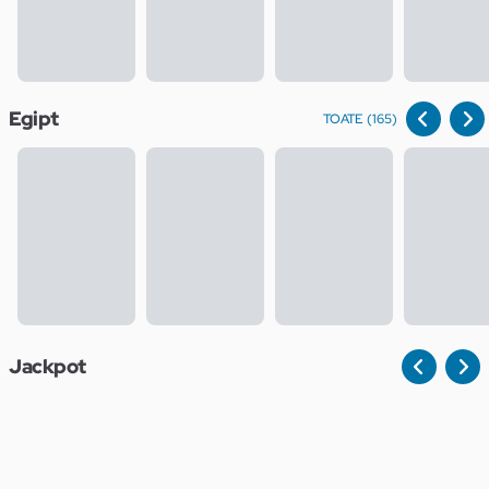
Egipt
TOATE
(165)
Jackpot