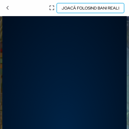
JOACĂ FOLOSIND BANI REALI