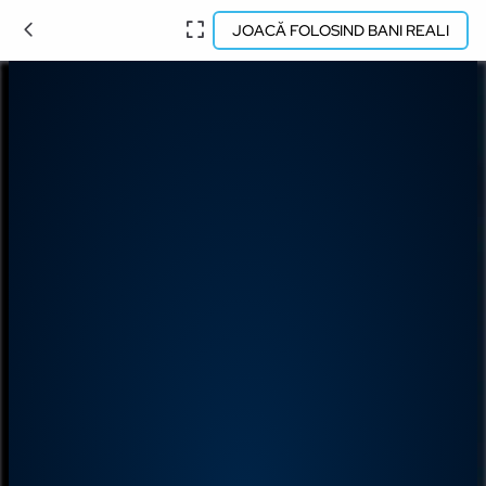
JOACĂ FOLOSIND BANI REALI