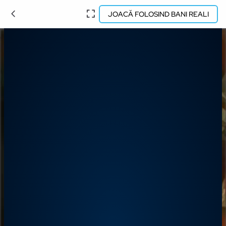
JOACĂ FOLOSIND BANI REALI