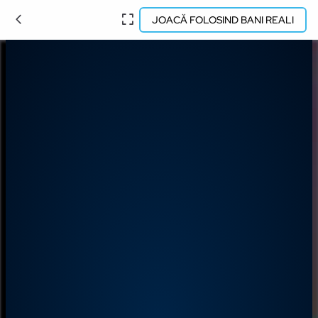
JOACĂ FOLOSIND BANI REALI