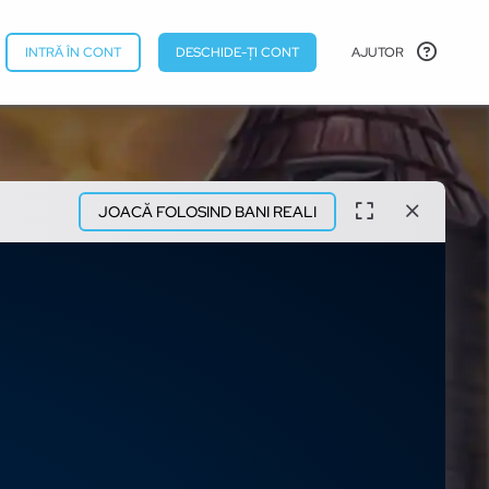
INTRĂ ÎN CONT
DESCHIDE-ȚI CONT
AJUTOR
JOACĂ FOLOSIND BANI REALI