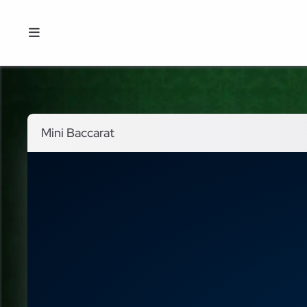
Mini Baccarat