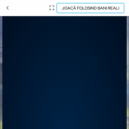
JOACĂ FOLOSIND BANI REALI