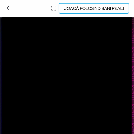
JOACĂ FOLOSIND BANI REALI