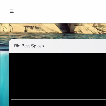
Big Bass Splash