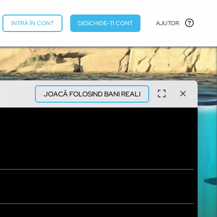
INTRĂ ÎN CONT
DESCHIDE-ȚI CONT
AJUTOR
JOACĂ FOLOSIND BANI REALI