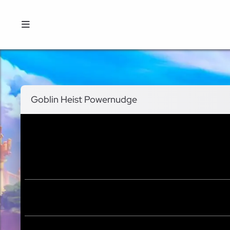
Goblin Heist Powernudge