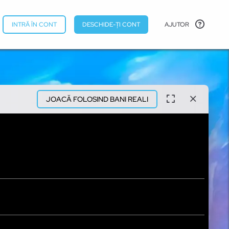
INTRĂ ÎN CONT
DESCHIDE-ȚI CONT
AJUTOR
JOACĂ FOLOSIND BANI REALI