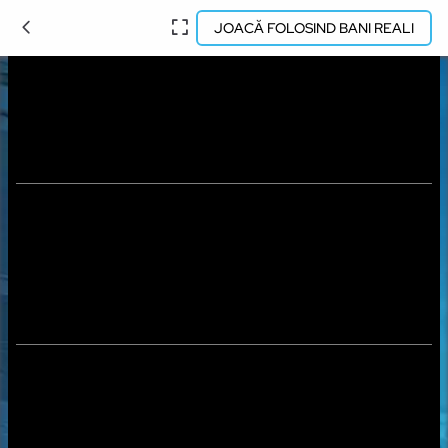
JOACĂ FOLOSIND BANI REALI