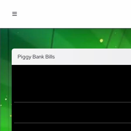
Piggy Bank Bills