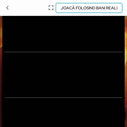
JOACĂ FOLOSIND BANI REALI