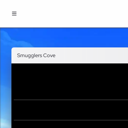
Smugglers Cove