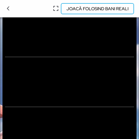
JOACĂ FOLOSIND BANI REALI