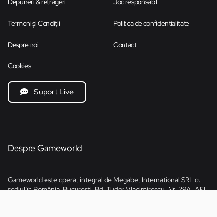
Depuneri & retrageri
Joc responsabil
Termeni și Condiții
Politica de confidențialitate
Despre noi
Contact
Cookies
Suport Live
Despre Gameworld
Gameworld este operat integral de Megabet International SRL cu
sediul în România, București, Bd. Tudor Vladimirescu, Nr. 29A, AFI
Tech Park 1, Etaj 5, și capital social de
11.000.000 LEI.