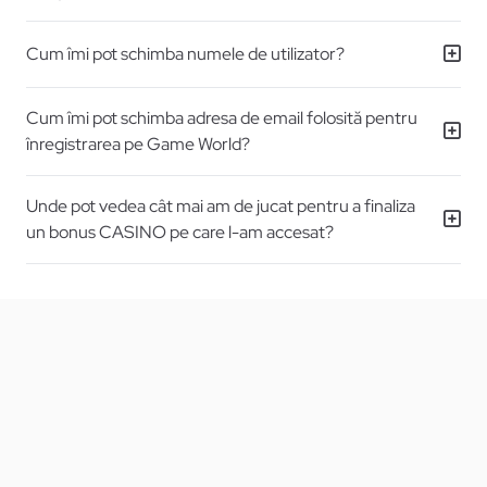
riguroase, tocmai pentru a minimiza impactul incidentelor
contului tău Game World Casino. Dacă ai șters acest e-
de securitate.
Conform reglementărilor în vigoare, poți folosi contul
Cum îmi pot schimba numele de utilizator?
mail, te rugăm să ne trimiți la
[email protected]
o solicitare
Game World doar dacă te afli pe teritoriul României.
de recuperare a numelui de utilizator, folosind adresa de
e-mail pe care ai folosit-o în timpul procesului de
Cum îmi pot schimba adresa de email folosită pentru
Numele de utilizator este unic și nu poate fi schimbat.
înregistrarea pe Game World?
înregistrare.
Fiecare nume de utilizator poate fi înregistrat o singură
dată.
Unde pot vedea cât mai am de jucat pentru a finaliza
Te informăm că adresa de e-mail este unică și contul
un bonus CASINO pe care l-am accesat?
poate fi folosit de o singură persoană. Așadar, pentru a-ți
putea schimba adresa de email, este necesar să ne trimiți
Pentru a vizualiza rulajul unui bonus pentru secțiunea
un email, intitulat „Schimbare adresă de email”, de la noua
CASINO, accesează-ți profilul, apoi secțiunea PROMOȚII,
adresă de email pe care dorești să o asociezi contului de
apoi BONUSURI ACTIVE. Acolo vei putea vedea toate
joc, la
[email protected]
care să includă:
bonusurile accesate, statusul lor, cât și cerințele de rulaj,
Date personale: nume, prenume, nume de utilizator,
miza minimă și suma rulată până în momentul respectiv.
data nașterii;
Noua adresă de e-mail pe care dorești să o asociezi
contului gameworld.ro;