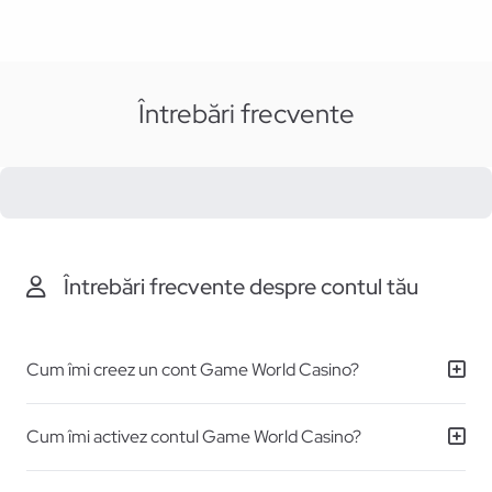
Întrebări frecvente
Întrebări frecvente despre contul tău
Cum îmi creez un cont Game World Casino?
Primul pas pentru înregistrarea unui cont pe Game World
Cum îmi activez contul Game World Casino?
Casino este accesarea butonului „Înregistrează-te” din