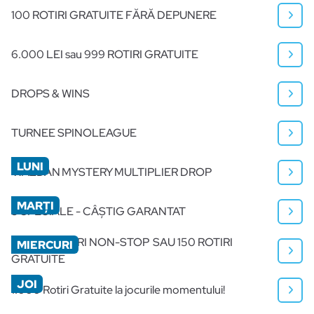
100 ROTIRI GRATUITE FĂRĂ DEPUNERE
6.000 LEI sau 999 ROTIRI GRATUITE
DROPS & WINS
TURNEE SPINOLEAGUE
LUNI
WAZDAN MYSTERY MULTIPLIER DROP
MARȚI
3 SPECIALE - CÂȘTIG GARANTAT
60 SEC ROTIRI NON-STOP SAU 150 ROTIRI
MIERCURI
GRATUITE
JOI
1.000 Rotiri Gratuite la jocurile momentului!