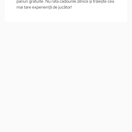
pariuri gratuite. Nu rata cadourile zilnice și trăiește cea
mai tare experiență de jucător!