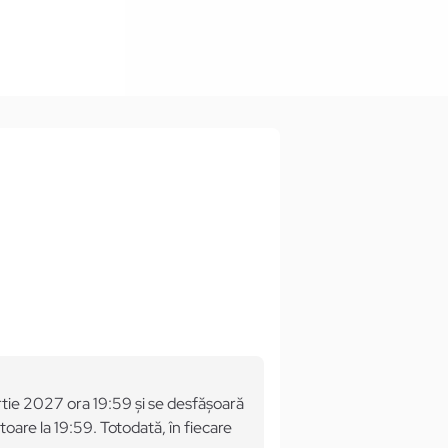
tie 2027 ora 19:59 și se desfășoară
oare la 19:59. Totodată, în fiecare