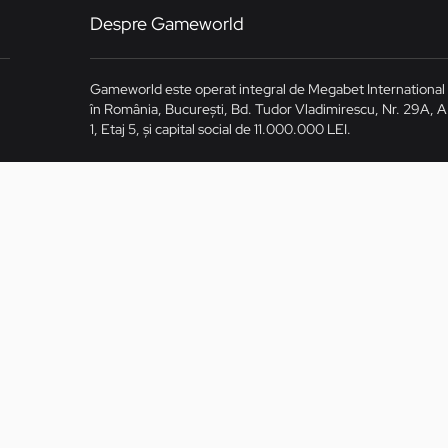
Despre Gameworld
Gameworld este operat integral de Megabet International 
în România, București, Bd. Tudor Vladimirescu, Nr. 29A, A
1, Etaj 5, și capital social de
11.000.000 LEI.
aments(Turnee zilnice):
u în bani reali cu o miză minimă de 0,75 lei și să obțină cel puțin un 
Poți juca numai dacă ai cel puțin 18 ani.
 primele 5.000 de pariuri sunt luate în considerare pentru califica
Jocurile de noroc pot deveni o problemă cu consecințe se
or în funcție de scorul final afișat în clasamentul jocului la finalul fi
nu sunt practicate responsabil.
rilor obținuți, în limita a 5.000 rotiri eligibile zilnic. Eg. 1 rotire 
Game World Casino încurajează jocul responsabil! Pentru aj
g de 20 lei = 20 puncte.
probleme legate de adicție, te rugăm intră aici
clinica-aliat.
ntul de joc, nesupuse unor condiții de rulaj.
00 lei este distribuit în 500 de premii în bani reali, după cum urm
ladimirescu Nr. 29A, Afi Tech Park 1, Et.5, Sector 5, Bucharest | J2020015667407 | 
or Vladimirescu nr. 29A, etaj 5, Biroul 2, AFI Tech Park 1, sector 5, I J20070018