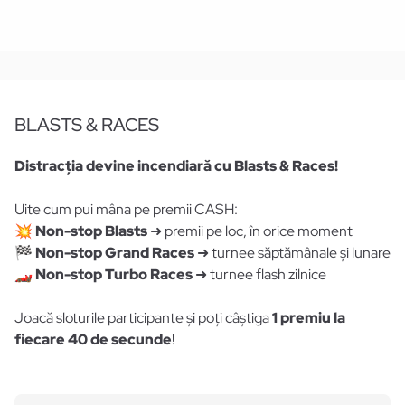
BLASTS & RACES
Distrac
ț
ia devine incendiar
ă
cu Blasts & Races!
Uite cum pui mâna pe premii CASH:
💥
Non-stop Blasts
➜
premii pe loc, în orice moment
🏁
Non-stop Grand Races
➜
turnee s
ă
pt
ă
mânale
ș
i lunare
🏎️
Non-stop Turbo Races
➜
turnee flash zilnice
Joac
ă
sloturile participante
ș
i po
ț
i câ
ș
tiga
1 premiu la
fiecare 40 de secunde
!