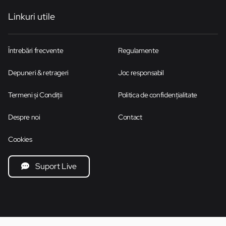
Linkuri utile
Întrebări frecvente
Regulamente
Depuneri & retrageri
Joc responsabil
Termeni și Condiții
Politica de confidențialitate
Despre noi
Contact
Cookies
Suport Live
Despre Gameworld