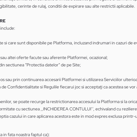
bilitate, cerinte de rulaj, conditii de expirare sau alte restrictii aplicabile.
ARE
 include:
 Site si care sunt disponibile pe Platforma, incluzand indrumari in cazuri d
 sau altei oferte facute sau aferente Platformei, ocazional;
e din sectiunea ”Protectia datelor” de pe Site;
s sau prin continuarea accesarii Platformei si utilizarea Serviciilor ulterio
 de Confidentialitate si Regulile fiecarui joc si acceptaţi ca acestea se v
enilor, se poate recurge la restrictionarea accesului la Platforma si la or
rmitate cu sectiunea ,,INCHIDEREA CONTULUI’’, echivaland cu rezilierea co
ceptia cazului in care aplicarea acestora este in mod expres exclusa printr
 in fata noastra faptul ca):