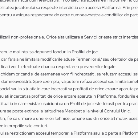
a, discretia si riscul dumneavoastra, in consecinta accesarea Platformei nu co
posabilitatea jucatorului sa respecte interdictia de a accesa Platforma. Prin
tru a asigura respectarea de catre dumneavoastra a conditiilor de partic
zarii non-profesionale. Orice alta utilizare a Serviciilor este strict interz
ebuie mai intai sa depuneti fonduri in Profilul de joc.
ar fara a ne limita la modificarile aduse Termenilor si/ sau ofertelor de pa
ificari vor fi efectuate doar cu respectarea prevederilor legale.
inchidem oricand si de asemenea vom fi indreptatiti, sa refuzam accesul sa
rtea dumneavoastră. Spre exemplu, va putem refuza accesul sau limita sume
social sau in situatia in care incercati sa profitati de orice eroare aparuta 
au ati incercat sa profitati de orice eroare aparuta in Platforma, fondurile 
ituatia in care exista suspiciuni ca un Profil de joc este folosit pentru pract
ura se poate extinde la latitudinea Megabet si la nivelul Contului Unic.
apartin, fie ca urmare a unei erori tehnice, umane sau din orice alt motiv, 
 in propriile sale conturi.
l sa restrictionam accesul temporar la Platforma sau la o parte a Platfor