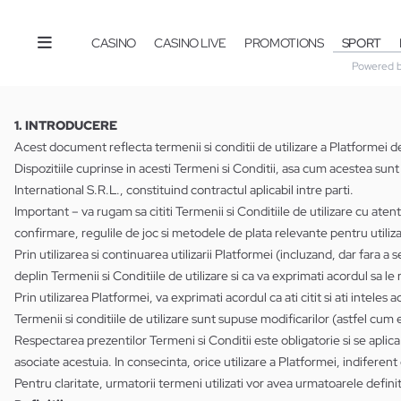
CASINO
CASINO LIVE
PROMOTIONS
SPORT
Powered 
1. INTRODUCERE
Acest document reflecta termenii si conditii de utilizare a Platformei d
Dispozitiile cuprinse in acesti Termeni si Conditii, asa cum acestea sunt
International S.R.L., constituind contractul aplicabil intre parti.
Important – va rugam sa cititi Termenii si Conditiile de utilizare cu atenti
confirmare, regulile de joc si metodele de plata relevante pentru utiliza
Prin utilizarea si continuarea utilizarii Platformei (incluzand, dar fara a 
deplin Termenii si Conditiile de utilizare si ca va exprimati acordul sa le
Prin utilizarea Platformei, va exprimati acordul ca ati citit si ati inteles 
Termenii si conditiile de utilizare sunt supuse modificarilor (astfel cum es
Respectarea prezentilor Termeni si Conditii este obligatorie si se aplica 
asociate acestuia. In consecinta, orice utilizare a Platformei, indiferen
Pentru claritate, urmatorii termeni utilizati vor avea urmatoarele definiti