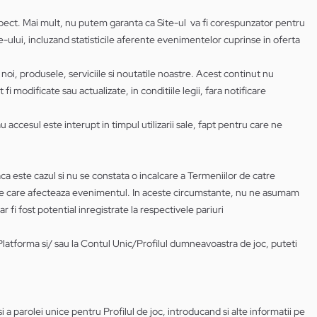
aspect. Mai mult, nu putem garanta ca Site-ul va fi corespunzator pentru
te-ului, incluzand statisticile aferente evenimentelor cuprinse in oferta
noi, produsele, serviciile si noutatile noastre. Acest continut nu
fi modificate sau actualizate, in conditiile legii, fara notificare
accesul este interupt in timpul utilizarii sale, fapt pentru care ne
a este cazul si nu se constata o incalcare a Termeniilor de catre
ice care afecteaza evenimentul. In aceste circumstante, nu ne asumam
fi fost potential inregistrate la respectivele pariuri
/Platforma si/ sau la Contul Unic/Profilul dumneavoastra de joc, puteti
si a parolei unice pentru Profilul de joc, introducand si alte informatii pe