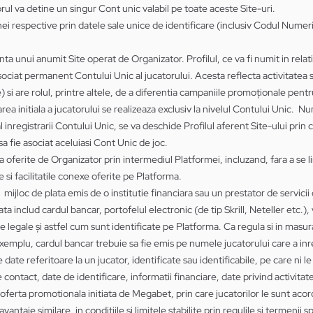
rul va detine un singur Cont unic valabil pe toate aceste Site-uri.
nei respective prin datele sale unice de identificare (inclusiv Codul Numer
nta unui anumit Site operat de Organizator. Profilul, ce va fi numit in relati
d asociat permanent Contului Unic al jucatorului. Acesta reflecta activitatea
 si are rolul, printre altele, de a diferentia campaniile promoționale pentru f
rea initiala a jucatorului se realizeaza exclusiv la nivelul Contului Unic. Num
l inregistrarii Contului Unic, se va deschide Profilul aferent Site-ului prin 
 sa fie asociat aceluiasi Cont Unic de joc.
nta oferite de Organizator prin intermediul Platformei, incluzand, fara a se lim
e si facilitatile conexe oferite pe Platforma.
mijloc de plata emis de o institutie financiara sau un prestator de servicii 
a includ cardul bancar, portofelul electronic (de tip Skrill, Neteller etc
 legale și astfel cum sunt identificate pe Platforma. Ca regula si in masura
xemplu, cardul bancar trebuie sa fie emis pe numele jucatorului care a inr
date referitoare la un jucator, identificate sau identificabile, pe care ni 
de contact, date de identificare, informatii financiare, date privind activita
erta promotionala initiata de Megabet, prin care jucatorilor le sunt aco
e avantaje similare, in conditiile si limitele stabilite prin regulile si terme