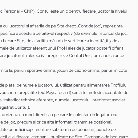
ic Personal – CNP). Contul este unic pentru fiecare jucator la nivelul
a cu jucatorul si afisarile de pe Site drept „Cont de joc”, reprezinta
 specifica a acestuia pe Site-ul respectiv (de exemplu, istoricul de joc,
iecare Site, de a facilita măsuri de verificare a identității și de a
ele de utilizator aferent unui Profil ales de jucator poate fi diferit
care jucatorul a ales sa isi inregistreze Contul Unic, urmand ca orice
ita la, pariuri sportive online, jocuri de cazino online, pariuri in cote
de plata, pe numele jucatorului, utilizat pentru alimentarea Profilului
.), vouchere preplatite (ex: Paysafecard) sau alte metode acceptate de
 limitarilor tehnice aferente, numele jucatorului inregistrat asociat
egistrat Contul).
le furnizeaza in mod direct sau pe care le colectam in legatura cu
tea de joc, precum si orice alte informatii transmise ocazional.
rdate beneficii suplimentare sub forma de bonusuri, puncte de
nii specifici ai fiecarei campanii, publicate pe Site. Campania de bonusare