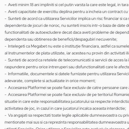
- Aveti minim 18 ani impliniti si cel putin varsta la care este legal, in tara
- Aveti capacitate de exercitiu deplina pentru a incheia un contract cu 
- Sunteti de acord ca utilizarea Serviciilor implica un risc financiar si c
dependenta de jocuri de noroc, nu sunteti inscris intr-o baza de date de
functionalitati de autoexcludere decat daca aveti probleme de depende
dependenta sau obtinerea de beneficii/despagubiri necuvenite;
- Intelegeti ca Megabet nu este o instituție financiara, astfel ca sumel
al Instrumentelor de plata utilizate, iar acestea nu provin din activitati ili
- Sunteti de acord ca retelele de telecomunicatii si servicii de acces la 
raspundere pentru orice intreruperi sau disfunctionalitati care le afect
- Informatiile, documentele si datele furnizate pentru utilizarea Servic
adevarate, complete si actualizate in orice moment;
- Accesarea Platformei se poate face exclusiv de catre persoane care a
- Accesarea Platformei se poate face exclusiv de pe teritoriul Romaniei, 
situatie in care este responsabilitatea jucatorului sa respecte interdicti
activitatea de joc, in cazul in care jucatorul incalca aceasta interdictie;
- Va angajati sa respectati toate legile aplicabile dumneavoastra cu priv
mentionate mai sus si ca reprezinta responsabilitatea dumneavoastra un