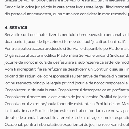
utilizati Serviciile. Orice utilizare a Serviciilor este exclusiv la alegere
Serviciile in orice jurisdictie in care acest lucru este ilegal, fiind res
din partea dumneavoastra, dupa cum vom considera in mod rezonabil pen
4. SERVICII
Serviciile sunt destinate divertismentului dumneavoastra personal si utili
doar pariuri, jocuri de tip cazino si turnee de tipul ”jucati pe bani reali”.
Pentru a putea accesa produsele si Serviciile disponibile pe Platforma tr
Organizatorul poate modifica Platforma si Serviciile oricand (incluzand, d
jocurile de noroc in curs de desfasurare si sub rezerva ca astfel de mod
Vom fi indreptatiti fie sa refuzam sa deschidem un Cont Unic sau sa il 
oricand din ratiuni de joc responsabil sau tentative de frauda din pa
joc nu respecta principiile legale privind jocurile de noroc responsabile 
Organizator. In situatia in care Organizatorul descopera ca ati profitat s
Organizatorul poate anula activitatea de joc si inchide Profilul de joc in s
Organizatorul va retine/anula fondurile existente in Profilul de joc. Mas
In situatia in care Profilul de joc este creditat cu fonduri care nu va 
dreptul de a anula tranzactiile aferente si de a retrage sumele respective
Ocazional, pentru imbunatatirea experientei de joc, ne rezervam dreptu