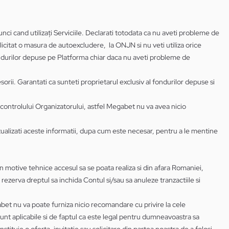
atunci cand utilizați Serviciile. Declarati totodata ca nu aveti probleme de
licitat o masura de autoexcludere, la ONJN si nu veti utiliza orice
ndurilor depuse pe Platforma chiar daca nu aveti probleme de
rii. Garantati ca sunteti proprietarul exclusiv al fondurilor depuse si
ra controlului Organizatorului, astfel Megabet nu va avea nicio
ctualizati aceste informatii, dupa cum este necesar, pentru a le mentine
in motive tehnice accesul sa se poata realiza si din afara Romaniei,
 rezerva dreptul sa inchida Contul si/sau sa anuleze tranzactiile si
gabet nu va poate furniza nicio recomandare cu privire la cele
nt aplicabile si de faptul ca este legal pentru dumneavoastra sa