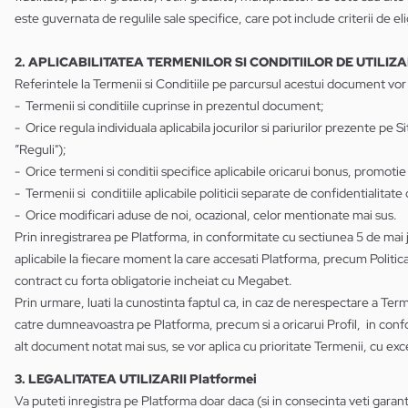
este guvernata de regulile sale specifice, care pot include criterii de eligi
2. APLICABILITATEA TERMENILOR SI CONDITIILOR DE UTILIZ
Referintele la Termenii si Conditiile pe parcursul acestui document vor
- Termenii si conditiile cuprinse in prezentul document;
- Orice regula individuala aplicabila jocurilor si pariurilor prezente pe
”Reguli");
- Orice termeni si conditii specifice aplicabile oricarui bonus, promotie
- Termenii si conditiile aplicabile politicii separate de confidentialitat
- Orice modificari aduse de noi, ocazional, celor mentionate mai sus.
Prin inregistrarea pe Platforma, in conformitate cu sectiunea 5 de mai jo
aplicabile la fiecare moment la care accesati Platforma, precum Politica
contract cu forta obligatorie incheiat cu Megabet.
Prin urmare, luati la cunostinta faptul ca, in caz de nerespectare a Term
catre dumneavoastra pe Platforma, precum si a oricarui Profil, in confo
alt document notat mai sus, se vor aplica cu prioritate Termenii, cu ex
3. LEGALITATEA UTILIZARII Platformei
Va puteti inregistra pe Platforma doar daca (si in consecinta veti garanta