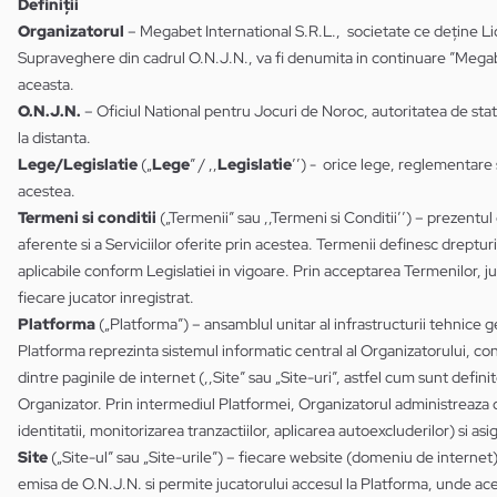
Definiții
Organizatorul
–
Megabet International S.R.L., societate ce deține Li
Supraveghere din cadrul O.N.J.N., va fi denumita in continuare ”Megabet”
aceasta.
O.N.J.N.
– Oficiul National pentru Jocuri de Noroc, autoritatea de stat 
la distanta.
Lege/Legislatie
(„
Lege
” / ,,
Legislatie
’’) - orice lege, reglementare s
acestea.
Termeni si conditii
(„Termenii” sau ,,Termeni si Conditii’’) – prezentul
aferente si a Serviciilor oferite prin acestea. Termenii definesc drepturil
aplicabile conform Legislatiei in vigoare. Prin acceptarea Termenilor, juc
fiecare jucator inregistrat.
Platforma
(„Platforma”) – ansamblul unitar al infrastructurii tehnice g
Platforma reprezinta sistemul informatic central al Organizatorului, cone
dintre paginile de internet (,,Site” sau „Site-uri”, astfel cum sunt defi
Organizator. Prin intermediul Platformei, Organizatorul administreaza cen
identitatii, monitorizarea tranzactiilor, aplicarea autoexcluderilor) si a
Site
(„Site-ul” sau „Site-urile”) – fiecare website (domeniu de internet) 
emisa de O.N.J.N. si permite jucatorului accesul la Platforma, unde acesta