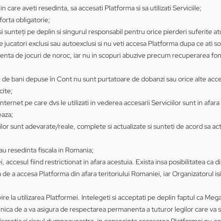
 in care aveti resedinta, sa accesati Platforma si sa utilizati Serviciile;
forta obligatorie;
a si sunteți pe deplin si singurul responsabil pentru orice pierderi suferite 
 jucatori exclusi sau autoexclusi si nu veti accesa Platforma dupa ce ati so
nta de jocuri de noroc, iar nu in scopuri abuzive precum recuperarea fo
e de bani depuse în Cont nu sunt purtatoare de dobanzi sau orice alte acceso
cite;
internet pe care dvs le utilizati in vederea accesarii Serviciilor sunt in afa
eaza;
iilor sunt adevarate/reale, complete si actualizate si sunteti de acord sa a
u resedinta fiscala in Romania;
accesul fiind restrictionat in afara acestuia. Exista insa posibilitatea ca d
a de a accesa Platforma din afara teritoriului Romaniei, iar Organizatorul isi
ire la utilizarea Platformei. Intelegeti si acceptati pe deplin faptul ca Me
ica de a va asigura de respectarea permanenta a tuturor legilor care va su