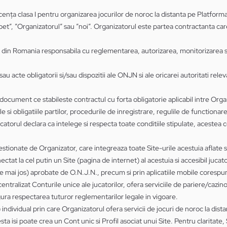
cența clasa I pentru organizarea jocurilor de noroc la distanta pe Platfor
, ”Organizatorul” sau ”noi”. Organizatorul este partea contractanta care pu
din Romania responsabila cu reglementarea, autorizarea, monitorizarea si co
au acte obligatorii si/sau dispozitii ale ONJN si ale oricarei autoritati releva
 document ce stabileste contractul cu forta obligatorie aplicabil intre Organ
e si obligatiile partilor, procedurile de inregistrare, regulile de functionar
atorul declara ca intelege si respecta toate conditiile stipulate, acestea co
estionate de Organizator, care integreaza toate Site-urile acestuia aflate s
ctat la cel putin un Site (pagina de internet) al acestuia si accesibil jucat
nite mai jos) aprobate de O.N.J.N., precum si prin aplicatiile mobile coresp
tralizat Conturile unice ale jucatorilor, ofera serviciile de pariere/cazino
sigura respectarea tuturor reglementarilor legale in vigoare.
individual prin care Organizatorul ofera servicii de jocuri de noroc la dist
 isi poate crea un Cont unic si Profil asociat unui Site. Pentru claritate, S