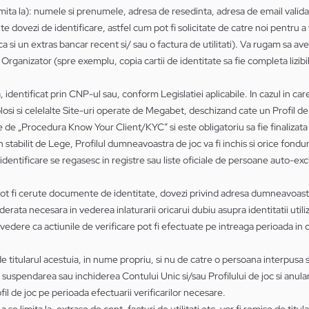
 limita la): numele si prenumele, adresa de resedinta, adresa de email val
te dovezi de identificare, astfel cum pot fi solicitate de catre noi pentru a 
nca si un extras bancar recent si/ sau o factura de utilitati). Va rugam sa av
rganizator (spre exemplu, copia cartii de identitate sa fie completa lizibila,
 identificat prin CNP-ul sau, conform Legislatiei aplicabile. In cazul in ca
olosi si celelalte Site-uri operate de Megabet, deschizand cate un Profil de 
le de „Procedura Know Your Client/KYC” si este obligatoriu sa fie finalizat
n stabilit de Lege, Profilul dumneavoastra de joc va fi inchis si orice fondur
entificare se regasesc in registre sau liste oficiale de persoane auto-exclus
 pot fi cerute documente de identitate, dovezi privind adresa dumneavoastra
ata necesara in vederea inlaturarii oricarui dubiu asupra identitatii utilizat
vedere ca actiunile de verificare pot fi efectuate pe intreaga perioada in c
 de titularul acestuia, in nume propriu, si nu de catre o persoana interpusa 
la suspendarea sau inchiderea Contului Unic si/sau Profilului de joc si anula
il de joc pe perioada efectuarii verificarilor necesare.