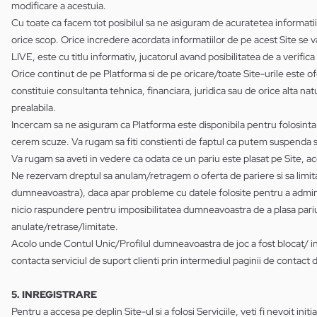
modificare a acestuia.
Cu toate ca facem tot posibilul sa ne asiguram de acuratetea informatii
orice scop. Orice incredere acordata informatiilor de pe acest Site se va
LIVE, este cu titlu informativ, jucatorul avand posibilitatea de a verifica
Orice continut de pe Platforma si de pe oricare/toate Site-urile este ofe
constituie consultanta tehnica, financiara, juridica sau de orice alta natur
prealabila.
Incercam sa ne asiguram ca Platforma este disponibila pentru folosinta d
cerem scuze. Va rugam sa fiti constienti de faptul ca putem suspenda 
Va rugam sa aveti in vedere ca odata ce un pariu este plasat pe Site, a
Ne rezervam dreptul sa anulam/retragem o oferta de pariere si sa limita
dumneavoastra), daca apar probleme cu datele folosite pentru a admin
nicio raspundere pentru imposibilitatea dumneavoastra de a plasa pariuri
anulate/retrase/limitate.
Acolo unde Contul Unic/Profilul dumneavoastra de joc a fost blocat/ inch
contacta serviciul de suport clienti prin intermediul paginii de contact d
5. INREGISTRARE
Pentru a accesa pe deplin Site-ul si a folosi Serviciile, veti fi nevoit ini