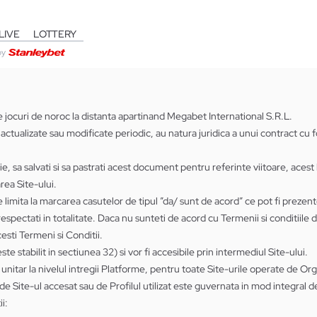
LIVE
LOTTERY
by
e jocuri de noroc la distanta apartinand Megabet International S.R.L.
 actualizate sau modificate periodic, au natura juridica a unui contract cu 
e, sa salvati si sa pastrati acest document pentru referinte viitoare, acest l
rea Site-ului.
se limita la marcarea casutelor de tipul ”da/ sunt de acord” ce pot fi prezente
 respectati in totalitate. Daca nu sunteti de acord cu Termenii si conditiile d
acesti Termeni si Conditii.
te stabilit in sectiunea 32) si vor fi accesibile prin intermediul Site-ului.
unitar la nivelul intregii Platforme, pentru toate Site-urile operate de Org
t de Site-ul accesat sau de Profilul utilizat este guvernata in mod integral 
i: