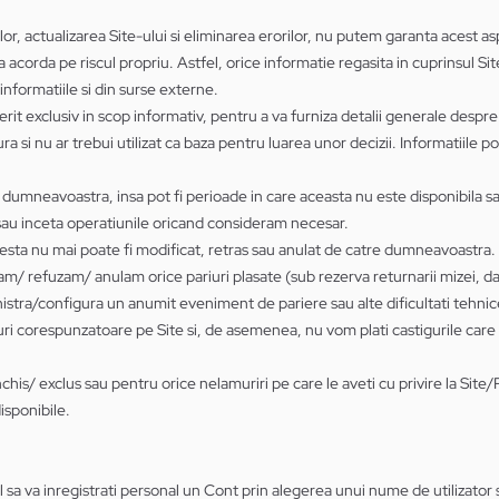
lor, actualizarea Site-ului si eliminarea erorilor, nu putem garanta acest 
 acorda pe riscul propriu. Astfel, orice informatie regasita in cuprinsul Si
 informatiile si din surse externe.
rit exclusiv in scop informativ, pentru a va furniza detalii generale despre 
a si nu ar trebui utilizat ca baza pentru luarea unor decizii. Informatiile pot 
umneavoastra, insa pot fi perioade in care aceasta nu este disponibila sau 
sau inceta operatiunile oricand consideram necesar.
cesta nu mai poate fi modificat, retras sau anulat de catre dumneavoastra.
m/ refuzam/ anulam orice pariuri plasate (sub rezerva returnarii mizei, dac
istra/configura un anumit eveniment de pariere sau alte dificultati tehn
 corespunzatoare pe Site si, de asemenea, nu vom plati castigurile care ar 
is/ exclus sau pentru orice nelamuriri pe care le aveti cu privire la Site
isponibile.
tial sa va inregistrati personal un Cont prin alegerea unui nume de utilizator 