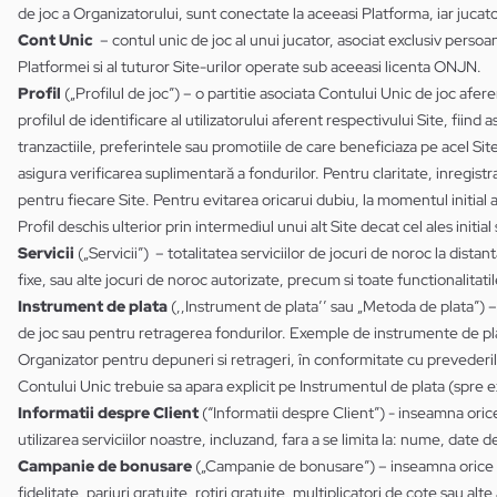
de joc a Organizatorului, sunt conectate la aceeasi Platforma, iar jucato
Cont Unic
– contul unic de joc al unui jucator, asociat exclusiv persoa
Platformei si al tuturor Site-urilor operate sub aceeasi licenta ONJN.
Profil
(„Profilul de joc”) – o partitie asociata Contului Unic de joc afere
profilul de identificare al utilizatorului aferent respectivului Site, fiin
tranzactiile, preferintele sau promotiile de care beneficiaza pe acel Site)
asigura verificarea suplimentară a fondurilor. Pentru claritate, inregistra
pentru fiecare Site. Pentru evitarea oricarui dubiu, la momentul initial a
Profil deschis ulterior prin intermediul unui alt Site decat cel ales initial
Servicii
(„Servicii”) – totalitatea serviciilor de jocuri de noroc la dista
fixe, sau alte jocuri de noroc autorizate, precum si toate functionalitatil
Instrument de plata
(,,Instrument de plata’’ sau „Metoda de plata”) – 
de joc sau pentru retragerea fondurilor. Exemple de instrumente de plat
Organizator pentru depuneri si retrageri, în conformitate cu prevederile
Contului Unic trebuie sa apara explicit pe Instrumentul de plata (spre e
Informatii despre Client
(“Informatii despre Client”) - inseamna orice 
utilizarea serviciilor noastre, incluzand, fara a se limita la: nume, date 
Campanie de bonusare
(„Campanie de bonusare”) – inseamna orice of
fidelitate, pariuri gratuite, rotiri gratuite, multiplicatori de cote sau alt