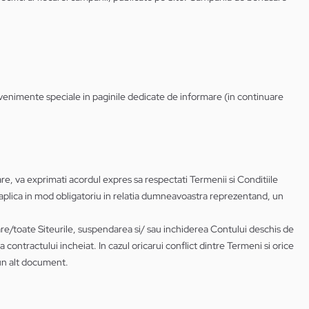
e evenimente speciale in paginile dedicate de informare (in continuare
are, va exprimati acordul expres sa respectati Termenii si Conditiile
or aplica in mod obligatoriu in relatia dumneavoastra reprezentand, un
icare/toate Siteurile, suspendarea si/ sau inchiderea Contului deschis de
ntractului incheiat. In cazul oricarui conflict dintre Termeni si orice
-un alt document.