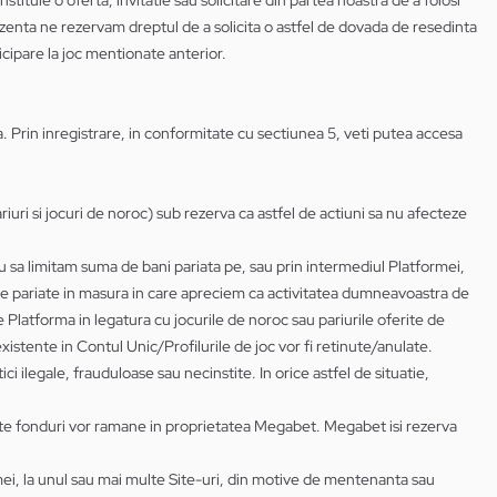
nstituie o oferta, invitatie sau solicitare din partea noastra de a folosi
 prezenta ne rezervam dreptul de a solicita o astfel de dovada de resedinta
ipare la joc mentionate anterior.
isa. Prin inregistrare, in conformitate cu sectiunea 5, veti putea accesa
riuri si jocuri de noroc) sub rezerva ca astfel de actiuni sa nu afecteze
u sa limitam suma de bani pariata pe, sau prin intermediul Platformei,
le pariate in masura in care apreciem ca activitatea dumneavoastra de
pe Platforma in legatura cu jocurile de noroc sau pariurile oferite de
existente in Contul Unic/Profilurile de joc vor fi retinute/anulate.
ici ilegale, frauduloase sau necinstite. In orice astfel de situatie,
aceste fonduri vor ramane in proprietatea Megabet. Megabet isi rezerva
mei, la unul sau mai multe Site-uri, din motive de mentenanta sau