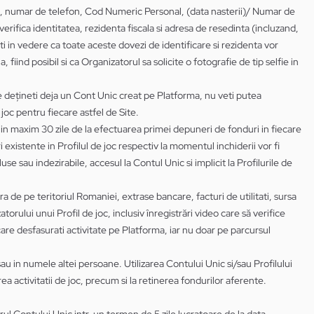
ida, numar de telefon, Cod Numeric Personal, (data nasterii)/ Numar de
verifica identitatea, rezidenta fiscala si adresa de resedinta (incluzand,
eti in vedere ca toate aceste dovezi de identificare si rezidenta vor
 fiind posibil si ca Organizatorul sa solicite o fotografie de tip selfie in
re dețineti deja un Cont Unic creat pe Platforma, nu veti putea
joc pentru fiecare astfel de Site.
a in maxim 30 zile de la efectuarea primei depuneri de fonduri in fiecare
i existente in Profilul de joc respectiv la momentul inchiderii vor fi
e sau indezirabile, accesul la Contul Unic si implicit la Profilurile de
 de pe teritoriul Romaniei, extrase bancare, facturi de utilitati, sursa
orului unui Profil de joc, inclusiv înregistrări video care să verifice
are desfasurati activitate pe Platforma, iar nu doar pe parcursul
sau in numele altei persoane. Utilizarea Contului Unic si/sau Profilului
rea activitatii de joc, precum si la retinerea fondurilor aferente.