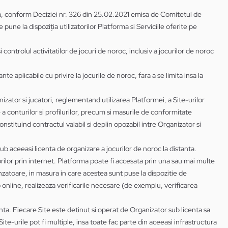
ma, conform Deciziei nr. 326 din 25.02.2021 emisa de Comitetul de
ne la dispoziția utilizatorilor Platforma si Serviciile oferite pe
ntrolul activitatilor de jocuri de noroc, inclusiv a jocurilor de noroc
nte aplicabile cu privire la jocurile de noroc, fara a se limita insa la
izator si jucatori, reglementand utilizarea Platformei, a Site-urilor
e a conturilor si profilurilor, precum si masurile de conformitate
nstituind contractul valabil si deplin opozabil intre Organizator si
ub aceeasi licenta de organizare a jocurilor de noroc la distanta.
orilor prin internet. Platforma poate fi accesata prin una sau mai multe
unzatoare, in masura in care acestea sunt puse la dispozitie de
 online, realizeaza verificarile necesare (de exemplu, verificarea
anta. Fiecare Site este detinut si operat de Organizator sub licenta sa
ite-urile pot fi multiple, insa toate fac parte din aceeasi infrastructura