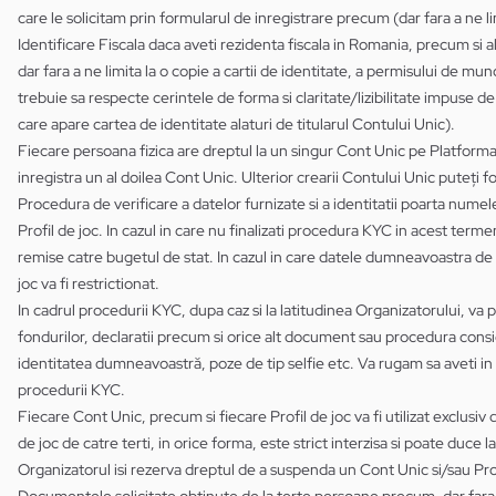
care le solicitam prin formularul de inregistrare precum (dar fara a ne
Identificare Fiscala daca aveti rezidenta fiscala in Romania, precum si al
dar fara a ne limita la o copie a cartii de identitate, a permisului de mu
trebuie sa respecte cerintele de forma si claritate/lizibilitate impuse de O
care apare cartea de identitate alaturi de titularul Contului Unic).
Fiecare persoana fizica are dreptul la un singur Cont Unic pe Platforma,
inregistra un al doilea Cont Unic. Ulterior crearii Contului Unic puteți f
Procedura de verificare a datelor furnizate si a identitatii poarta nume
Profil de joc. In cazul in care nu finalizati procedura KYC in acest terme
remise catre bugetul de stat. In cazul in care datele dumneavoastra de id
joc va fi restrictionat.
In cadrul procedurii KYC, dupa caz si la latitudinea Organizatorului, va
fondurilor, declaratii precum si orice alt document sau procedura consider
identitatea dumneavoastră, poze de tip selfie etc. Va rugam sa aveti in 
procedurii KYC.
Fiecare Cont Unic, precum si fiecare Profil de joc va fi utilizat exclusiv
de joc de catre terti, in orice forma, este strict interzisa si poate duce 
Organizatorul isi rezerva dreptul de a suspenda un Cont Unic si/sau Prof